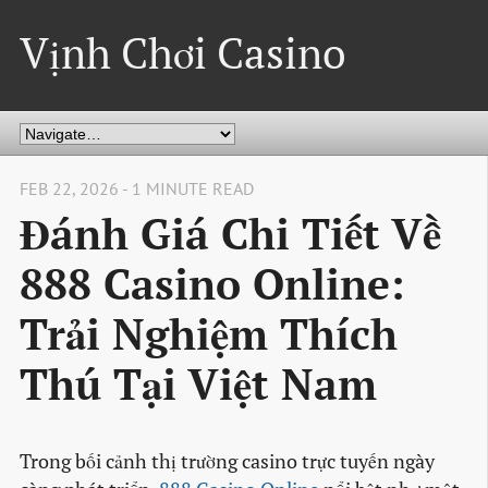
Vịnh Chơi Casino
FEB 22, 2026 - 1 MINUTE READ
Đánh Giá Chi Tiết Về
888 Casino Online:
Trải Nghiệm Thích
Thú Tại Việt Nam
Trong bối cảnh thị trường casino trực tuyến ngày