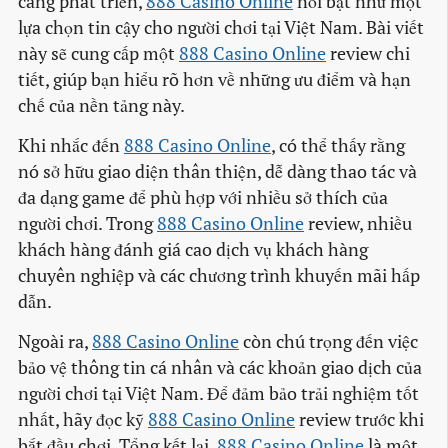
càng phát triển,
888 Casino Online
nổi bật như một
lựa chọn tin cậy cho người chơi tại Việt Nam. Bài viết
này sẽ cung cấp một
888 Casino Online
review chi
tiết, giúp bạn hiểu rõ hơn về những ưu điểm và hạn
chế của nền tảng này.
Khi nhắc đến
888 Casino Online
, có thể thấy rằng
nó sở hữu giao diện thân thiện, dễ dàng thao tác và
đa dạng game để phù hợp với nhiều sở thích của
người chơi. Trong
888 Casino Online
review, nhiều
khách hàng đánh giá cao dịch vụ khách hàng
chuyên nghiệp và các chương trình khuyến mãi hấp
dẫn.
Ngoài ra,
888 Casino Online
còn chú trọng đến việc
bảo vệ thông tin cá nhân và các khoản giao dịch của
người chơi tại Việt Nam. Để đảm bảo trải nghiệm tốt
nhất, hãy đọc kỹ
888 Casino Online
review trước khi
bắt đầu chơi. Tổng kết lại,
888 Casino Online
là một