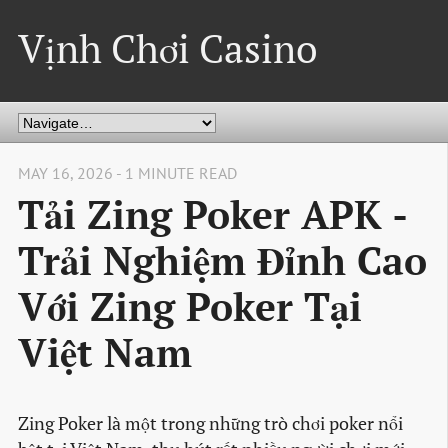
Vịnh Chơi Casino
MAY 16, 2026 - 1 MINUTE READ
Tải Zing Poker APK -
Trải Nghiệm Đỉnh Cao
Với Zing Poker Tại
Việt Nam
Zing Poker là một trong những trò chơi poker nổi