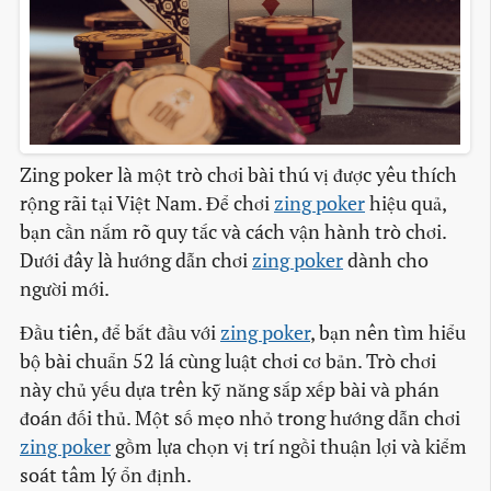
Zing poker là một trò chơi bài thú vị được yêu thích
rộng rãi tại Việt Nam. Để chơi
zing poker
hiệu quả,
bạn cần nắm rõ quy tắc và cách vận hành trò chơi.
Dưới đây là hướng dẫn chơi
zing poker
dành cho
người mới.
Đầu tiên, để bắt đầu với
zing poker
, bạn nên tìm hiểu
bộ bài chuẩn 52 lá cùng luật chơi cơ bản. Trò chơi
này chủ yếu dựa trên kỹ năng sắp xếp bài và phán
đoán đối thủ. Một số mẹo nhỏ trong hướng dẫn chơi
zing poker
gồm lựa chọn vị trí ngồi thuận lợi và kiểm
soát tâm lý ổn định.